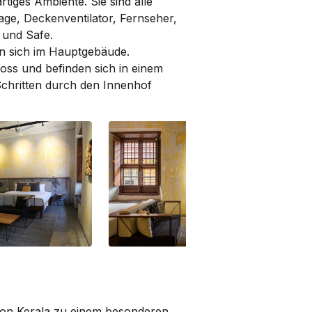
rtiges Ambiente. Sie sind alle
age, Deckenventilator, Fernseher,
r und Safe.
n sich im Hauptgebäude.
oss und befinden sich in einem
chritten durch den Innenhof
Gallery 1
Gal
von Kerala zu einem besonderen