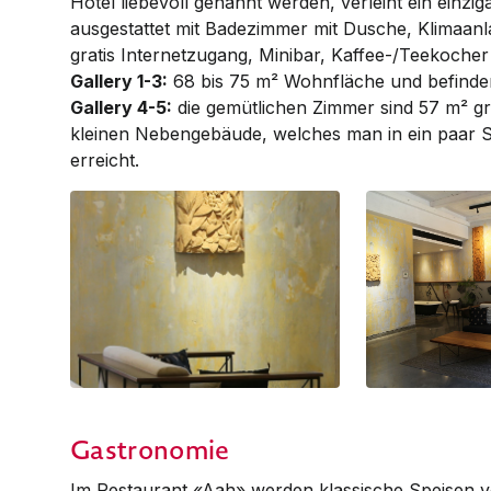
Hotel liebevoll genannt werden, verleiht ein einziga
ausgestattet mit Badezimmer mit Dusche, Klimaanl
gratis Internet­zu­­gang, Minibar, Kaffee-/Tee­koche
Gallery 1-3:
68 bis 75 m² Wohnfläche und befinde
Gallery 4-5:
die gemütlichen Zimmer sind 57 m² gr
kleinen Nebengebäude, welches man in ein paar S
erreicht.
Gallery 1
Gallery 1
Gastronomie
Im Restaurant «Aah» werden klassische Speisen 