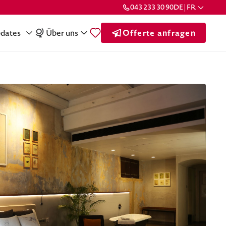
043 233 30 90
DE | FR
dates
Über uns
Offerte anfragen