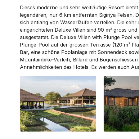
Dieses moderne und sehr weitläufige Resort bietet
legendären, nur 6 km entfernten Sigiriya ­Fel­sen. D
sich entlang von Was­ser­läufen verteilen. Die seh
ein­ge­richteten Deluxe Villen sind 90 m² gross und 
ausgestattet. Die Deluxe Villen with Plunge Pool ve
Plunge-Pool auf der gros­sen Terrasse (120 m² Flä
Bar, eine schöne Poolanlage mit Sonnendeck sowie 
Moun­­­tainbike-Verleih, Billard und Bogen­schiess
Annehm­lich­keiten des Hotels. Es werden auch Au