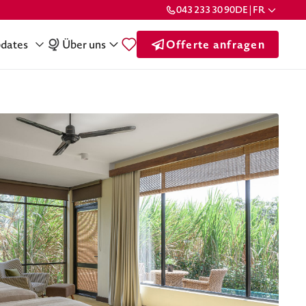
043 233 30 90
DE | FR
dates
Über uns
Offerte anfragen