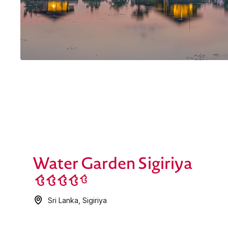
Water Garden Sigiriya
Sri Lanka
,
Sigiriya