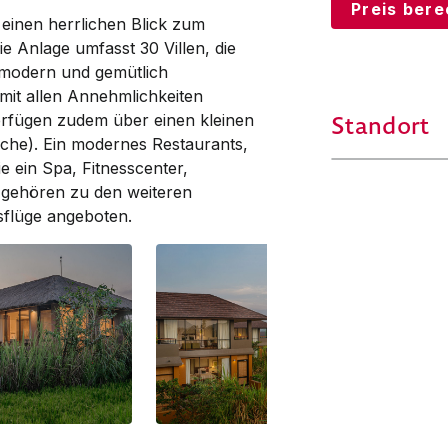
Preis ber
 einen herrlichen Blick zum
ie Anlage umfasst 30 Villen, die
r modern und gemütlich
mit allen An­nehm­lichkeiten
Standort
r­­fügen zu­dem über einen kleinen
che). Ein modernes Res­taurants,
ein Spa, Fitness­center,
en gehören zu den weiteren
sflüge angeboten.