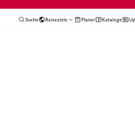
Suche
Reiseziele
Planer
Kataloge
Up
e und Traditionen eines Landes