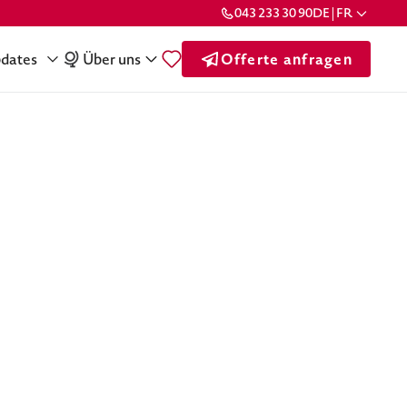
043 233 30 90
DE | FR
dates
Über uns
Offerte anfragen