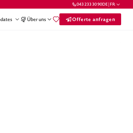
043 233 30 90
DE | FR
dates
Über uns
Offerte anfragen