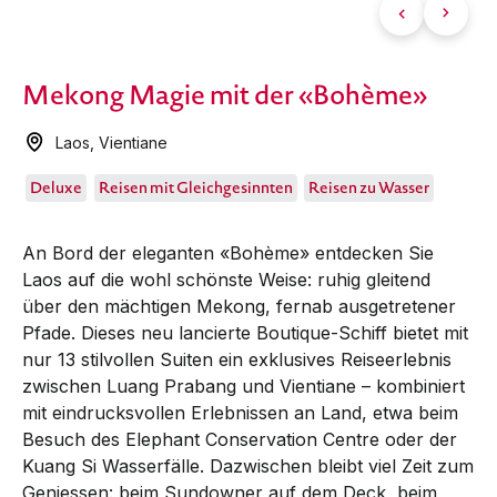
Mekong Magie mit der «Bohème»
Laos
,
Vientiane
Deluxe
Reisen mit Gleichgesinnten
Reisen zu Wasser
An Bord der eleganten «Bohème» entdecken Sie
Laos auf die wohl schönste Weise: ruhig gleitend
über den mächtigen Mekong, fernab ausgetretener
Pfade. Dieses neu lancierte Boutique-Schiff bietet mit
nur 13 stilvollen Suiten ein exklusives Reiseerlebnis
zwischen Luang Prabang und Vientiane – kombiniert
mit eindrucksvollen Erlebnissen an Land, etwa beim
Besuch des Elephant Conservation Centre oder der
Kuang Si Wasserfälle. Dazwischen bleibt viel Zeit zum
Geniessen: beim Sundowner auf dem Deck, beim