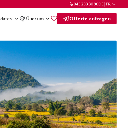
043 233 30 90
DE | FR
dates
Über uns
Offerte anfragen