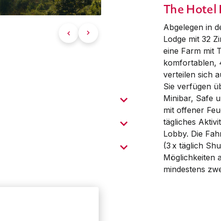
The Hotel 
Abgelegen in de
Lodge mit 32 Z
eine Farm mit 
komfortablen,
verteilen sich 
Sie verfügen ü
Minibar, Safe 
mit offener Feu
tägliches Ak­tiv
Lobby. Die Fah
(3 x täglich Sh
Mög­lich­keiten
mindestens zwe