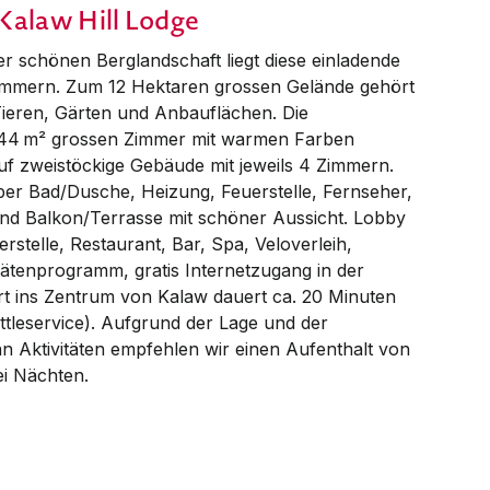
Kalaw Hill Lodge
r schönen Berglandschaft liegt diese einladende
immern. Zum 12 Hektaren grossen Gelände gehört
Tieren, Gärten und Anbau­flächen. Die
 44 m² grossen Zimmer mit warmen Farben
auf zweistöckige Gebäude mit jeweils 4 Zimmern.
ber Bad/Dusche, Hei­zung, Feuerstelle, Fernseher,
und Balkon/Ter­rasse mit schöner Aussicht. Lobby
er­stelle, Restaurant, Bar, Spa, Veloverleih,
i­täten­­programm, gratis Internetzugang in der
rt ins Zentrum von Kalaw dauert ca. 20 Mi­nuten
uttle­service). Auf­grund der Lage und der
 an Aktivitäten empfehlen wir einen Auf­enthalt von
i Nächten.