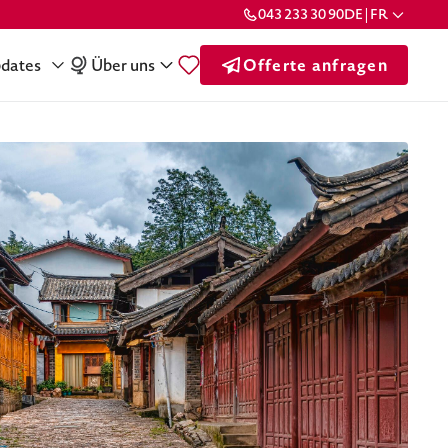
043 233 30 90
DE | FR
dates
Über uns
Offerte anfragen